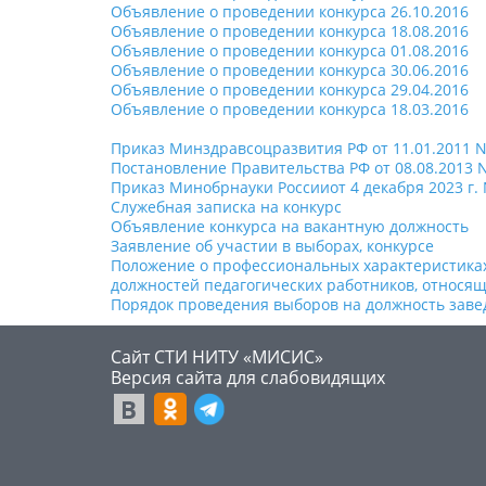
Объявление о проведении конкурса 26.10.2016
Объявление о проведении конкурса 18.08.2016
Объявление о проведении конкурса 01.08.2016
Объявление о проведении конкурса 30.06.2016
Объявление о проведении конкурса 29.04.2016
Объявление о проведении конкурса 18.03.2016
Приказ Минздравсоцразвития РФ от 11.01.2011 N
Постановление Правительства РФ от 08.08.2013 
Приказ Минобрнауки Россииот 4 декабря 2023 г.
Служебная записка на конкурс
Объявление конкурса на вакантную должность
Заявление об участии в выборах, конкурсе
Положение о профессиональных характеристика
должностей педагогических работников, относящ
Порядок проведения выборов на должность заве
Сайт СТИ НИТУ «МИСИС»
​Версия сайта для слабовидящих