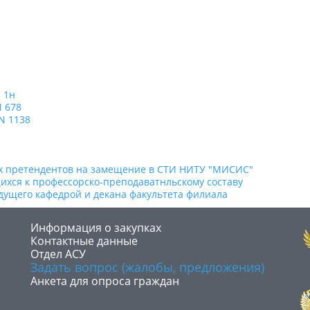
 1н
N 678
 N 1138
х претендентов на замещение в СТИ НИТУ "МИСИС"
ихся к профессорско-преподаватнльскому составу
дущего кафедрой и декана факультета филиала
​Информация о закупках
Контактные данные
Отдел АСУ
Задать вопрос (жалобы, предложения)
Анкета для опроса граждан