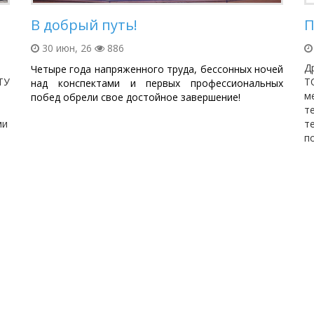
В добрый путь!
П
30 июн, 26
886
Д
Четыре года напряженного труда, бессонных ночей
ТУ
Т
над конспектами и первых профессиональных
м
побед обрели свое достойное завершение!
т
ми
т
п