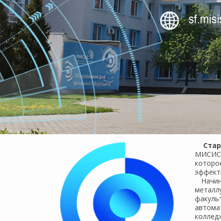
Стар
МИСИС,
которо
эффекти
Начина
металлу
факуль
автома
коллед