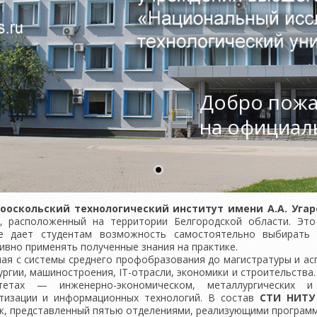
Добро пожа
на официал
ооскольский технологический институт имени А.А. Уга
 расположенный на территории Белгородской области. Это
е дает студентам возможность самостоятельно выбирать
вно применять полученные знания на практике.
я с системы среднего профобразования до магистратуры и асп
ргии, машиностроения, IT-отрасли, экономики и строительства
тетах — инженерно-экономическом, металлургических 
тизации и информационных технологий. В состав
СТИ НИТУ
ж, представленный пятью отделениями, реализующими программ