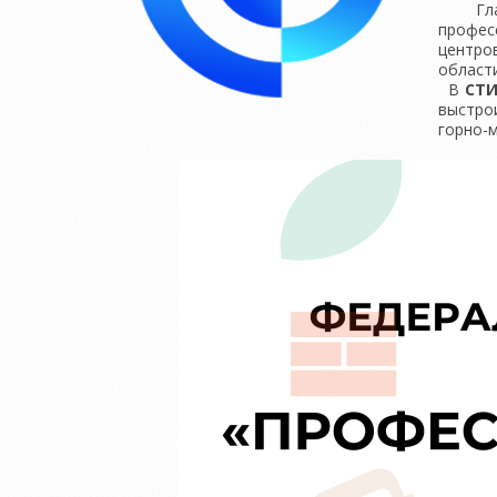
Главна
профес
центро
области
В
СТ
выстро
горно-