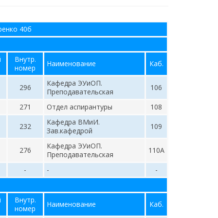
ренко 40б
й
Внутр.
Наименование
Каб.
номер
Кафедра ЭУиОП.
296
106
Преподавательская
271
Отдел аспирантуры
108
Кафедра ВМиИ.
232
109
Зав.кафедрой
Кафедра ЭУиОП.
276
110А
Преподавательская
-
-
-
й
Внутр.
Наименование
Каб.
номер