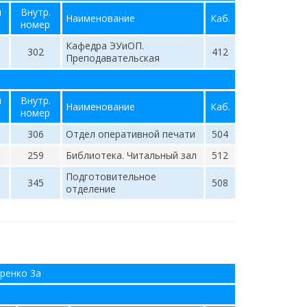
й
Внутр.
Наименование
Каб.
номер
Кафедра ЭУиОП.
302
412
Преподавательская
й
Внутр.
Наименование
Каб.
номер
306
Отдел оперативной печати
504
259
Библиотека. Читальный зал
512
Подготовительное
345
508
отделение
аренко 3а