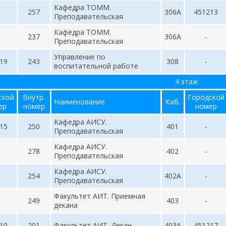
Кафедра ТОММ.
257
306А
451213
Преподавательская
Кафедра ТОММ.
237
306А
-
Преподавательская
Управление по
19
243
308
-
воспитательной работе
4 этаж
ской
Внутр.
Городской
Наименование
Каб.
ер
номер
номер
Кафедра АИСУ.
15
250
401
-
Преподавательская
Кафедра АИСУ.
278
402
-
Преподавательская
Кафедра АИСУ.
254
402А
-
Преподавательская
Факультет АИТ. Приемная
249
403
-
декана
10
201
Факультет АИТ. Декан
403А
451217