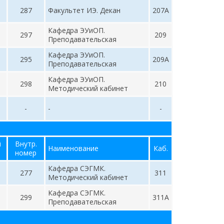
287
Факультет ИЭ. Декан
207А
Кафедра ЭУиОП.
297
209
Преподавательская
Кафедра ЭУиОП.
295
209А
Преподавательская
Кафедра ЭУиОП.
298
210
Методический кабинет
-
-
-
й
Внутр.
Наименование
Каб.
номер
Кафедра СЭГМК.
277
311
Методический кабинет
Кафедра СЭГМК.
299
311А
Преподавательская