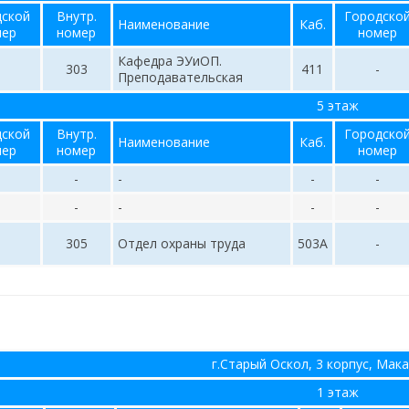
дской
Внутр.
Городско
Наименование
Каб.
мер
номер
номер
Кафедра ЭУиОП.
303
411
-
Преподавательская
5 этаж
дской
Внутр.
Городско
Наименование
Каб.
мер
номер
номер
-
-
-
-
-
-
-
-
305
Отдел охраны труда
503А
-
г.Старый Оскол, 3 корпус, Мак
1 этаж