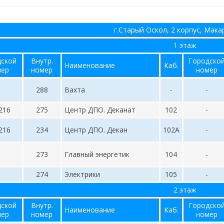
г.Старый Оскол, 2 корпус, Мака
1 этаж
дской
Внутр.
Городско
Наименование
Каб.
мер
номер
номер
288
Вахта
-
-
216
275
Центр ДПО. Деканат
102
-
216
234
Центр ДПО. Декан
102А
-
273
Главный энергетик
104
-
274
Электрики
105
-
2 этаж
дской
Внутр.
Городско
Наименование
Каб.
мер
номер
номер