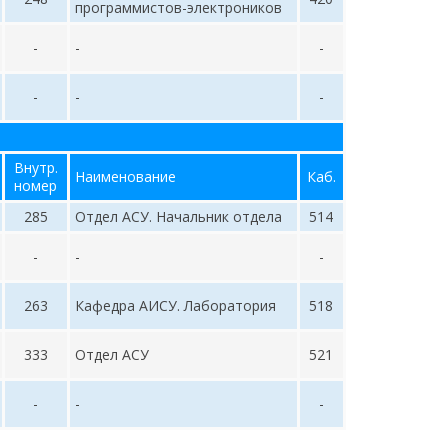
программистов-электроников
-
-
-
-
-
-
Внутр.
Наименование
Каб.
номер
285
Отдел АСУ. Начальник отдела
514
-
-
-
263
Кафедра АИСУ. Лаборатория
518
333
Отдел АСУ
521
-
-
-