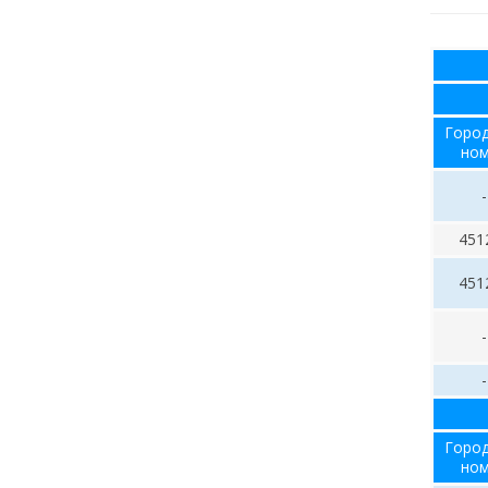
Горо
но
-
451
451
-
-
Горо
но