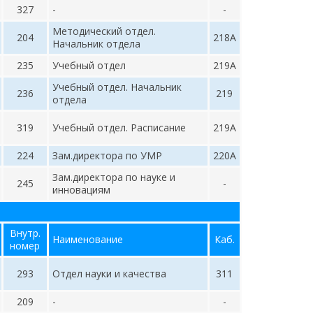
327
-
-
Методический отдел.
204
218А
Начальник отдела
235
Учебный отдел
219А
Учебный отдел. Начальник
236
219
отдела
319
Учебный отдел. Расписание
219А
224
Зам.директора по УМР
220А
Зам.директора по науке и
245
-
инновациям
Внутр.
Наименование
Каб.
номер
293
Отдел науки и качества
311
209
-
-