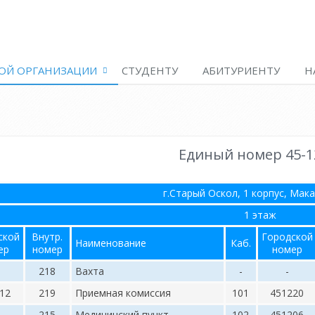
ОЙ ОРГАНИЗАЦИИ
СТУДЕНТУ
АБИТУРИЕНТУ
Н
Единый номер 45-1
г.Старый Оскол, 1 корпус, Мак
1 этаж
ской
Внутр.
Городской
Наименование
Каб.
ер
номер
номер
218
Вахта
-
-
12
219
Приемная комиссия
101
451220
215
Медицинский пункт
102
451206