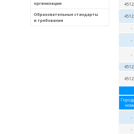
организации
4512
Образовательные стандарты
4512
и требования
-
-
-
4512
4512
Город
ном
-
-