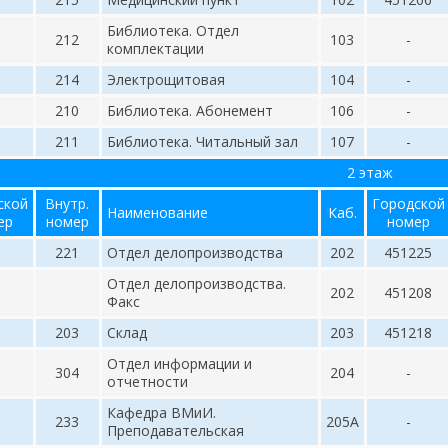
Библиотека. Отдел
212
103
-
комплектации
214
Электрощитовая
104
-
210
Библиотека. Абонемент
106
-
211
Библиотека. Читальный зал
107
-
2 этаж
ской
Внутр.
Городской
Наименование
Каб.
ер
номер
номер
221
Отдел делопроизводства
202
451225
Отдел делопроизводства.
202
451208
Факс
203
Склад
203
451218
Отдел информации и
304
204
-
отчетности
Кафедра ВМиИ.
233
205А
-
Преподавательская