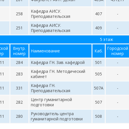
Кафедра АИСУ.
258
407
-
Преподавательская
Кафедра АИСУ.
251
409
-
Преподавательская
5 этаж
ской
Внутр.
Городской
Наименование
Каб.
ер
номер
номер
11
284
Кафедра ГН. Зав. кафедрой
501
-
Кафедра ГН. Методический
11
283
505
-
кабинет
Кафедра ГН.
11
331
507А
-
Преподавательская
Центр гуманитарной
11
282
507
-
подготовки
Руководитель центра
11
280
508
-
гуманитарной подготовки