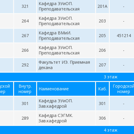
Кафедра ЭУиОП.
321
201А
-
Преподавательская
Кафедра ЭУиОП.
264
203
-
Преподавательская
Кафедра ВМиИ.
267
205
451214
Преподавательская
Кафедра ЭУиОП.
266
206
-
Преподавательская
Факультет ИЭ. Приемная
292
207
-
декана
3 этаж
дской
Внутр.
Городско
Наименование
Каб.
мер
номер
номер
Кафедра ЭУиОП.
301
301
-
Зав.кафедрой
Кафедра СЭГМК.
289
306
-
Зав.кафедрой
4 этаж