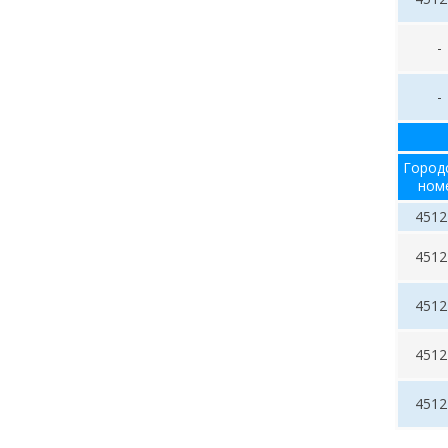
-
-
Город
ном
4512
4512
4512
4512
4512