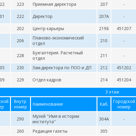
22
223
Приемная директора
207
-
01
222
Директор
207А
-
202
Центр карьеры
219Б
451207
Планово-экономический
206
210
-
отдел
Бухгалтерия. Расчетный
228
211
-
отдел
05
230
Зам.директора по ПОО и ДП
212
451202
09
229
Отдел кадров
214
451204
3 этаж
ской
Внутр.
Городской
Наименование
Каб.
ер
номер
номер
Музей "Имя в истории
290
304А
-
института"
260
Редакция газеты
305