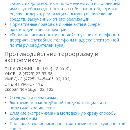
связи с их должностным положением или исполнением
ими служебных (должностных) обязанностей, сдачи и
оценке подарка, реализации ( выкупе) и зачислении
средств, вырученных от его реализации
Нормативные правовые и иные акты в сфере
противодействия коррупции
«Горячая линия» постоянно действующих «телефонов
доверия» (служебные телефоны и адреса электронной
почты руководителей вуза)
Противодействие терроризму и
экстремизму
ФГКУ УВОВНГ - 8 (4725) 22-65-31;
УФСБ - 8 (4725) 22-55-38;
УМВД - 8 (4725) 24-54-05; 02; 102;
ОНД и ГУМЧС - 112;
Скорая помощь - 03; 103
О сущности фанатизма
Экстремизм в молодёжной среде как социально-
политическое явление
Влияние экстремизма на молодёжную среду способы
борьбы с ним
Профилактика религиозного экстремизма в студенческой
среде