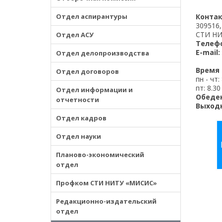
Отдел аспирантуры
Контак
309516,
СТИ НИТ
Отдел АСУ
Телеф
E-mail:
Отдел делопроизводства
Время 
Отдел договоров
пн - чт:
пт: 8.30
Отдел информации и
Обеде
отчетности
Выход
Отдел кадров
Отдел науки
Планово-экономический
отдел
Профком СТИ НИТУ «МИСИС»
Редакционно-издательский
отдел