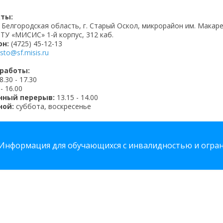
ты:
 Белгородская область, г. Старый Оскол, микрорайон им. Макаре
У «МИСИС» 1-й корпус, 312 каб.
он:
(4725) 45-12-13
sto@sf.misis.ru
работы:
 8.30 - 17.30
 - 16.00
нный перерыв:
13.15 - 14.00
ной:
суббота, воскресенье
Информация для обучающихся с инвалидностью и огр