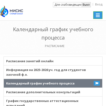
Вход
Вкл
Для слабовидящих
Выкл
Toggle
naviga
Kалендарный график учебного
процесса
РАСПИСАНИЕ
Расписание занятий онлайн
Информация на 2025-2026 уч. год для студентов
заочной ф.о.
Kалендарный график учебного процесса
Расписание дополнительных консультаций
График государственных аттестационных
испытаний