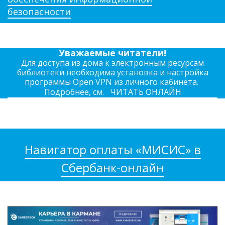
безопасности
Уважаемые читатели!
Для доступа из дома к электронным ресурсам
библиотеки необходима установка и настройка
программы Open VPN из личного кабинета.
Подробнее, см.
ЧИТАТЬ ОНЛАЙН
Навигатор оплаты «МИСИС» в
Сбербанк-онлайн