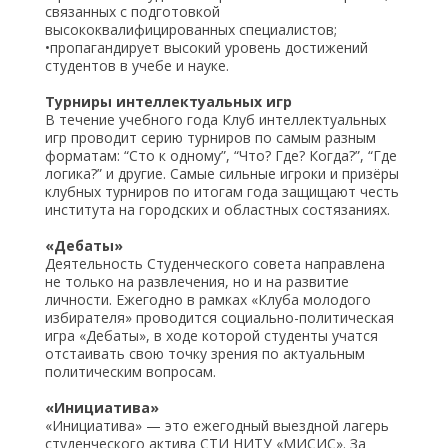
связанных с подготовкой
высококвалифицированных специалистов;
•пропагандирует высокий уровень достижений
студентов в учебе и науке.
Турниры интеллектуальных игр
В течение учебного года Клуб интеллектуальных
игр проводит серию турниров по самым разным
форматам: “Сто к одному”, “Что? Где? Когда?”, “Где
логика?” и другие. Самые сильные игроки и призёры
клубных турниров по итогам года защищают честь
института на городских и областных состязаниях.
«Дебаты»
Деятельность Студенческого совета направлена
не только на развлечения, но и на развитие
личности. Ежегодно в рамках «Клуба молодого
избирателя» проводится социально-политическая
игра «Дебаты», в ходе которой студенты учатся
отстаивать свою точку зрения по актуальным
политическим вопросам.
«Инициатива»
«Инициатива» — это ежегодный выездной лагерь
студенческого актива СТИ НИТУ «МИСИС». За