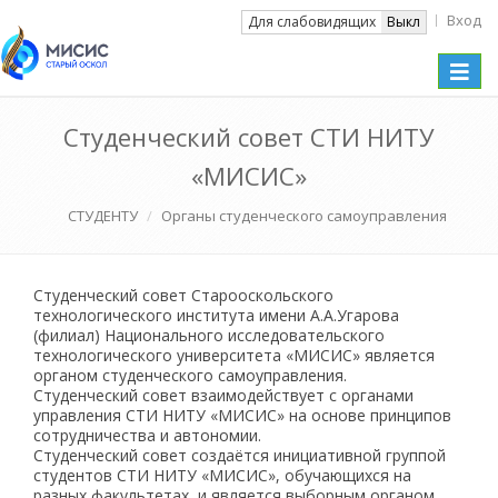
Вход
Вкл
Для слабовидящих
Выкл
Toggle
naviga
Студенческий совет СТИ НИТУ
«МИСИС»
СТУДЕНТУ
Органы студенческого самоуправления
Студенческий совет Старооскольского
технологического института имени А.А.Угарова
(филиал) Национального исследовательского
технологического университета «МИСИС» является
органом студенческого самоуправления.
Студенческий совет взаимодействует с органами
управления СТИ НИТУ «МИСИС» на основе принципов
сотрудничества и автономии.
Студенческий совет создаётся инициативной группой
студентов СТИ НИТУ «МИСИС», обучающихся на
разных факультетах, и является выборным органом.