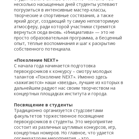
несколько насыщенных дней студенты успевают
погрузиться в интенсивные мастер-классы,
творческие и спортивные состязания, а также
яркий досуг, создающий ту самую неповторимую
атмосферу, ради которой участники стремятся
вернуться сюда вновь. «Инициатива» — это не
просто образовательная программа, а бесценный
опыт, тёплые воспоминания и шаг к раскрытию
собственного потенциала.
«Поколение NEXT»
С начала года начинается подготовка
первокурсников к конкурсу – смотру молодых
талантов «Поколение NEXT». Именно здесь
«зажигаются» наши «звезды», лучшие из которых в
дальнейшем радуют нас своим творчеством на
концертных площадках института и города.
Посвящение в студенты
Традиционно организуется студсоветами
факультетов торжественное посвящение
первокурсников в студенты. Это мероприятие
состоит из различных шутливых конкурсов, игр,
концертных номеров. Но главное, что удается
организаторам мероприятия, - это