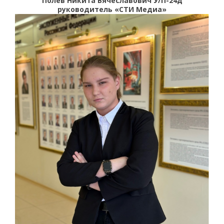
Полев Никита Вячеславович У/П-24д
руководитель «СТИ Медиа»