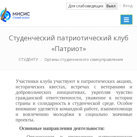
Вход
Вкл
Для слабовидящих
Выкл
Toggle
naviga
Студенческий патриотический клуб
«Патриот»
СТУДЕНТУ
Органы студенческого самоуправления
Участники клуба участвуют в патриотических акциях,
исторических квестах, встречах с ветеранами и
добровольческих инициативах, укрепляя чувство
гражданской ответственности, уважение к истории
страны и солидарность в студенческой среде. Особое
внимание уделяется командной работе, взаимопомощи
и вовлечению молодёжи в социально значимые
проекты.
Основные направления деятельности:
- Организация и проведение патриотических