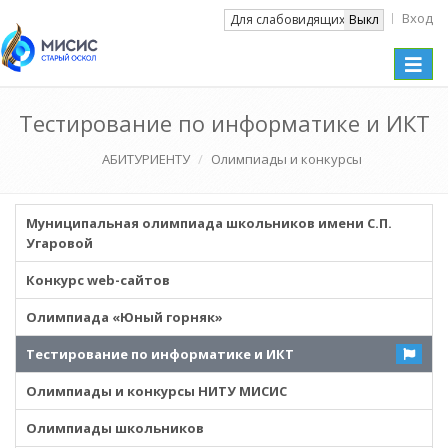
Вход
Вкл
Для слабовидящих
Выкл
Toggle
naviga
Тестирование по информатике и ИКТ
АБИТУРИЕНТУ
Олимпиады и конкурсы
Муниципальная олимпиада школьников имени С.П.
Угаровой
Конкурс web-сайтов
Олимпиада «Юный горняк»
Тестирование по информатике и ИКТ
Олимпиады и конкурсы НИТУ МИСИС
Олимпиады школьников