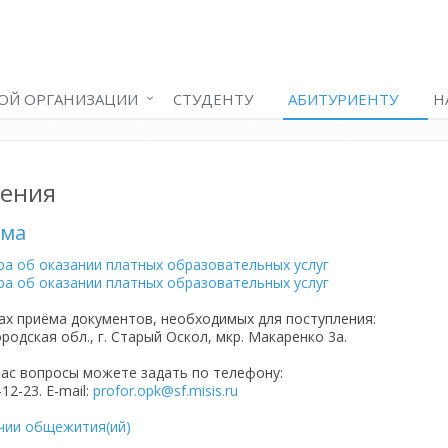
ОЙ ОРГАНИЗАЦИИ
СТУДЕНТУ
АБИТУРИЕНТУ
Н
ения
ема
а об оказании платных образовательных услуг
а об оказании платных образовательных услуг
х приёма документов, необходимых для поступления:
ородская обл., г. Старый Оскол, мкр. Макаренко 3а.
ас вопросы можете задать по телефону:
5-12-23.
E-mail:
profor.opk@sf.misis.ru
чии общежития(ий)