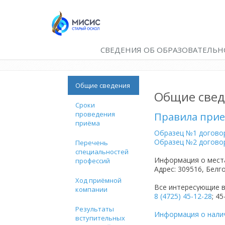
СВЕДЕНИЯ ОБ ОБРАЗОВАТЕЛЬН
Общие сведения
Общие свед
Сроки
проведения
Правила при
приёма
Образец №1 договор
Образец №2 договор
Перечень
специальностей
Информация о места
профессий
Адрес: 309516, Белг
Ход приёмной
Все интересующие в
компании
8 (4725) 45-12-28
; 4
Результаты
Информация о нали
вступительных