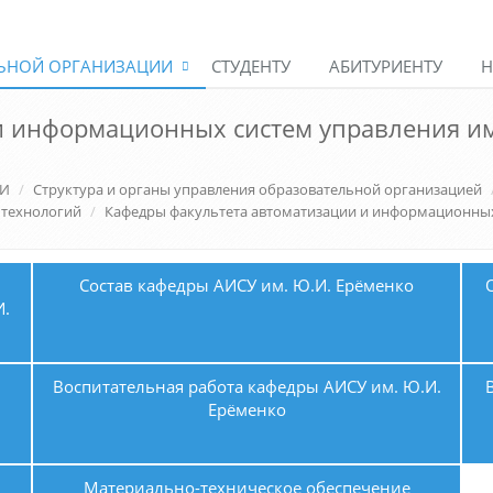
ЛЬНОЙ ОРГАНИЗАЦИИ
СТУДЕНТУ
АБИТУРИЕНТУ
Н
 информационных систем управления им
ИИ
Структура и органы управления образовательной организацией
 технологий
Кафедры факультета автоматизации и информационны
Состав кафедры АИСУ им. Ю.И. Ерёменко
И.
Воспитательная работа кафедры АИСУ им. Ю.И.
Ерёменко
Материально-техническое обеспечение