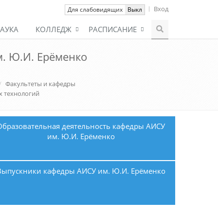
Вход
Вкл
Для слабовидящих
Выкл
АУКА
КОЛЛЕДЖ
РАСПИСАНИЕ
. Ю.И. Ерёменко
Факультеты и кафедры
х технологий
Образовательная деятельность кафедры АИСУ
им. Ю.И. Ерёменко
Выпускники кафедры АИСУ им. Ю.И. Ерёменко