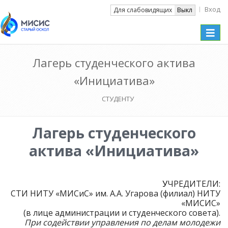
Вход
Вкл
Для слабовидящих
Выкл
Toggle
naviga
Лагерь студенческого актива
«Инициатива»
СТУДЕНТУ
Лагерь студенческого
актива «Инициатива»
У
ЧРЕДИТЕЛИ:
СТИ НИТУ «МИСиС» им. А.А. Угарова (филиал) НИТУ
«МИСИС»
(в лице администрации и студенческого совета).
При содействии управления по делам молодежи