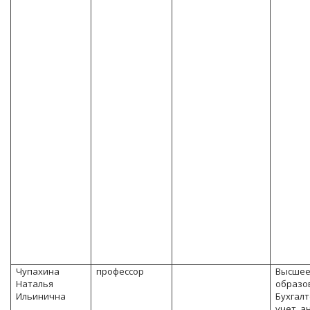
Чупахина
профессор
Высше
Наталья
образо
Ильинична
Бухгал
учет, а