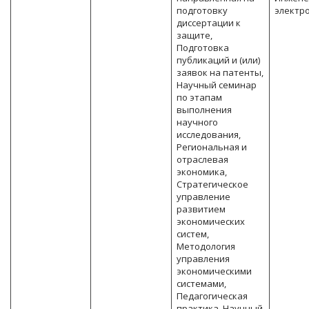
подготовку
электр
диссертации к
защите,
Подготовка
публикаций и (или)
заявок на патенты,
Научный семинар
по этапам
выполнения
научного
исследования,
Региональная и
отраслевая
экономика,
Стратегическое
управление
развитием
экономических
систем,
Методология
управления
экономическими
системами,
Педагогическая
практика, Научный