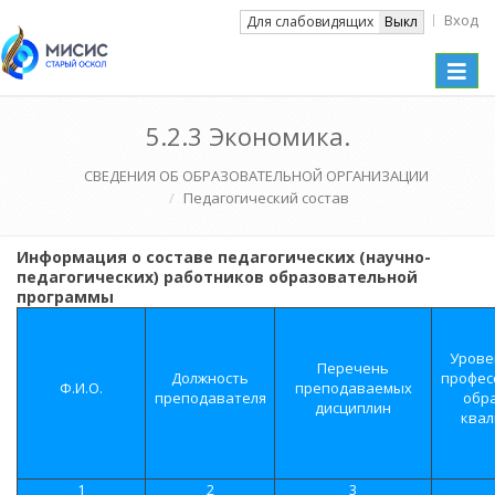
Вход
Вкл
Для слабовидящих
Выкл
Toggle
naviga
5.2.3 Экономика.
СВЕДЕНИЯ ОБ ОБРАЗОВАТЕЛЬНОЙ ОРГАНИЗАЦИИ
Педагогический состав
Информация о составе педагогических (научно-
педагогических) работников образовательной
программы
Урове
Перечень
Должность
профес
Ф.И.О.
преподаваемых
преподавателя
обр
дисциплин
квал
1
2
3