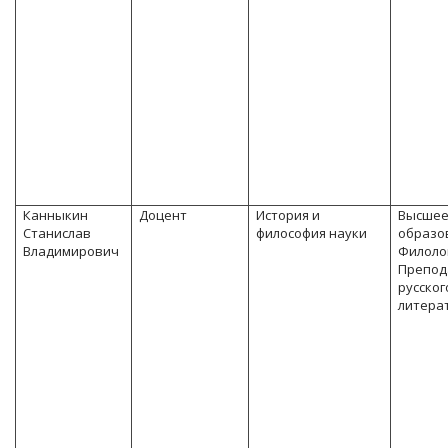
Канныкин
Доцент
История и
Высше
Станислав
философия науки
образо
Владимирович
Филоло
Препод
русског
литера