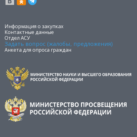
​Информация о закупках
Контактные данные
Отдел АСУ
Задать вопрос (жалобы, предложения)
Анкета для опроса граждан
kadikoy
ankara
hot
antalya
asyabahis
porno
brazzers
brazzers
ankara
porno
ceyhan
kayseri
kocaeli
escort
escort
milf
escort
indir
porno
eryaman
izle
escort
escort
escort