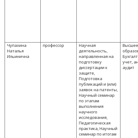
Чупахина
профессор
Научная
Высше
Наталья
деятельность,
образо
Ильинична
направленная на
Бухгал
подготовку
учет, а
диссертации к
аудит
защите,
Подготовка
публикаций и (или)
заявок на патенты,
Научный семинар
по этапам
выполнения
научного
исследования,
Педагогическая
практика, Научный
семинар по итогам