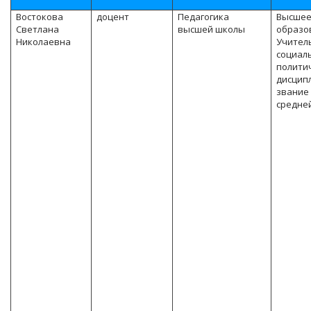
Востокова
доцент
Педагогика
Высше
Светлана
высшей школы
образо
Николаевна
Учитель
социал
полити
дисцип
звание
средне