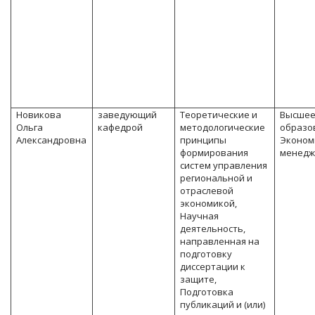
Новикова
заведующий
Теоретические и
Высше
Ольга
кафедрой
методологические
образо
Александровна
принципы
Эконом
формирования
менедж
систем управления
региональной и
отраслевой
экономикой,
Научная
деятельность,
направленная на
подготовку
диссертации к
защите,
Подготовка
публикаций и (или)