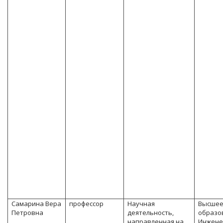
Самарина Вера
профессор
Научная
Высше
Петровна
деятельность,
образо
направленная на
Инжене