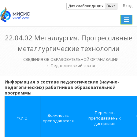
Вход
Вкл
Для слабовидящих
Выкл
Toggle
naviga
22.04.02 Металлургия. Прогрессивные
металлургические технологии
СВЕДЕНИЯ ОБ ОБРАЗОВАТЕЛЬНОЙ ОРГАНИЗАЦИИ
Педагогический состав
Информация о составе педагогических (научно-
педагогических) работников образовательной
программы
Перечень
Должность
Ф.И.О.
преподаваемых
преподавателя
дисциплин