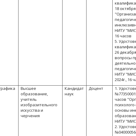
квалифика
18 октября 
"Организа
педагогич
инклюзивн
НИТУ "МИСИ
16 часов
5. Удосто
квалифика
26 декабря
вопросы п
деятельно
педагогич
НИТУ "МИСИ
2024г., 16 
графика
Высшее
Кандидат
Доцент
1. Удостов
образование,
наук
№7735000152
учитель
часов "Ор
изобразительного
психолого
искусства и
основы ин
черчения
образован
НИТУ "МИС
2. Удостов
№0400005642