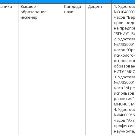
ханика
Высшее
Кандидат
Доцент
1. Удостов
образование,
наук
№3104000339
инженер
часов "Бе
производс
на предпр
"БГНИУ", Б
2. Удостов
№7735000152
часов "Ор
психолого
основы ин
образован
НИТУ "МИС
3. Удостов
№7735000177
часа "AI-р
использов
развития"
МИСИС", М
4. Удостов
№0400005642
часов "Ак
профессио
научно-пе