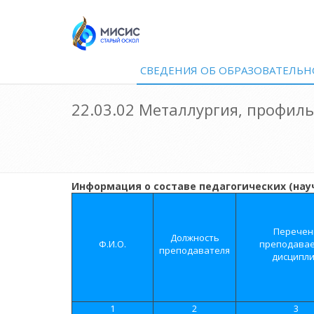
СВЕДЕНИЯ ОБ ОБРАЗОВАТЕЛЬН
22.03.02 Металлургия, профил
Информация о составе педагогических (нау
Перечен
Должность
Ф.И.О.
преподава
преподавателя
дисципл
1
2
3