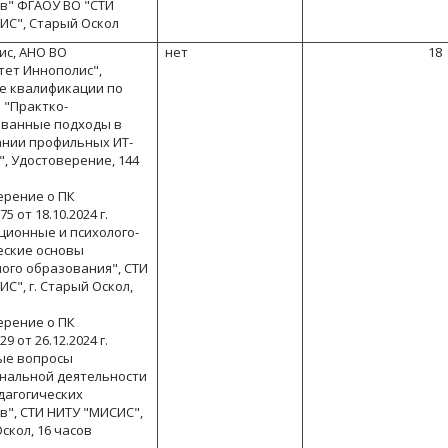
в" ФГАОУ ВО "СТИ
ИС", Старый Оскол
ис, АНО ВО
нет
18
тет Иннополис",
 квалификации по
 "Практко-
ванные подходы в
нии профильных ИТ-
, Удостоверение, 144
ерение о ПК
5 от 18.10.2024 г.
ционные и психолого-
еские основы
ого образования", СТИ
С", г. Старый Оскол,
ерение о ПК
9 от 26.12.2024 г.
ые вопросы
нальной деятельности
дагогических
в", СТИ НИТУ "МИСИС",
Оскол, 16 часов