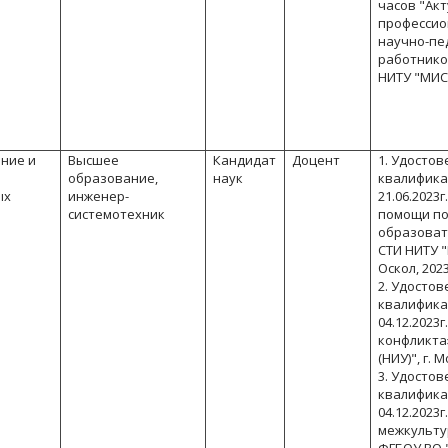
часов "Ак
профессио
научно-пе
работнико
НИТУ "МИС
ние и
Высшее
Кандидат
Доцент
1. Удосто
образование,
наук
квалифика
ых
инженер-
21.06.2023
системотехник
помощи п
образоват
СТИ НИТУ "
Оскол, 2023
2. Удосто
квалифика
04.12.2023г
конфликта
(НИУ)", г. 
3. Удосто
квалифика
04.12.2023г
межкульту
ФГБОУ ВО "