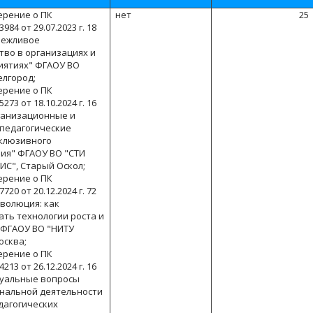
ерение о ПК
нет
25
84 от 29.07.2023 г. 18
режливое
тво в организациях и
иятиях" ФГАОУ ВО
елгород;
ерение о ПК
73 от 18.10.2024 г. 16
ганизационные и
-педагогические
клюзивного
ия" ФГАОУ ВО "СТИ
ИС", Старый Оскол;
ерение о ПК
20 от 20.12.2024 г. 72
еволюция: как
ать технологии роста и
 ФГАОУ ВО "НИТУ
осква;
ерение о ПК
13 от 26.12.2024 г. 16
туальные вопросы
нальной деятельности
дагогических