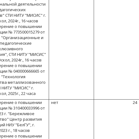
нальной деятельности
дагогических
в" СТИ НИТУ "МИСИС" г.
ол, 2024г., 16 часов
верение о повышении
ции № 773500015279 от
г. "Организационные и
-педагогические
клюзивного
ия", СТИ НИТУ "МИСИС"
скол, 2024г., 16 часов
верение о повышении
ции № 040000666665 от
. "Технология
тва металлизованного
 НИТУ "МИСИС" г.
ол, 2025г., 22 часа
верение о повышении
нет
24
ции № 310400033996 от
23 г. "Бережливое
тво" Центр развития
й НИУ "БелГУ", г.
023 г., 18 часов
верение о повышении