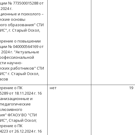
ции № 773500015288 от
2024 г.
ционные и психолого –
еские основы
ого образования" СТИ
С", г. Старый Оскол,
верение о повышении
ции № 040000564169 от
 2024 г. "Актуальные
рофессиональной
сти научно-
еских работников" СТИ
С" г. Старый Оскол,
часов
ерение о ПК
нет
19
89 от 18.11.2024 г. 16
ганизационные и
-педагогические
клюзивного
ия" ФГАОУ ВО "СТИ
ИС", Старый Оскол;
ерение о ПК
23 от 26.12.2024 г. 16