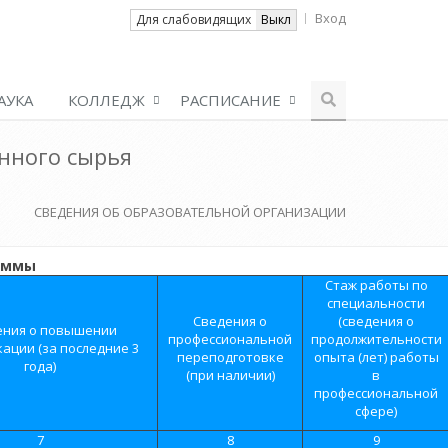
Вход
Вкл
Для слабовидящих
Выкл
АУКА
КОЛЛЕДЖ
РАСПИСАНИЕ
нного сырья
СВЕДЕНИЯ ОБ ОБРАЗОВАТЕЛЬНОЙ ОРГАНИЗАЦИИ
раммы
Стаж работы по
специальности
Сведения о
(сведения о
ения о повышении
профессиональной
продолжительности
ации (за последние 3
переподготовке
опыта (лет) работы
года)
(при наличии)
в
профессиональной
сфере)
7
8
9