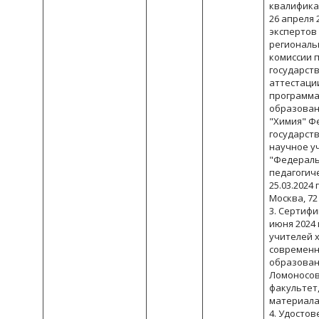
квалифика
26 апреля 
экспертов
региональ
комиссии 
государст
аттестаци
программа
образован
"Химия" Ф
государст
научное у
"Федераль
педагогич
25.03.2024 п
Москва, 72
3. Сертифи
июня 2024 
учителей 
современн
образовани
Ломоносов
факультет,
материалах
4. Удосто