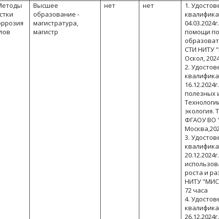
 Методы
Высшее
нет
нет
1. Удосто
стки
образование -
квалифика
оррозия
магистратура,
04.03.2024
лов
магистр
помощи п
образоват
СТИ НИТУ 
Оскол, 2024
2. Удосто
квалифика
16.12.2024
полезных 
Технологии
экология. 
ФГАОУ ВО "
Москва,202
3. Удосто
квалифика
20.12.2024г
использов
роста и р
НИТУ "МИСИС
72 часа
4. Удосто
квалифика
26.12.2024