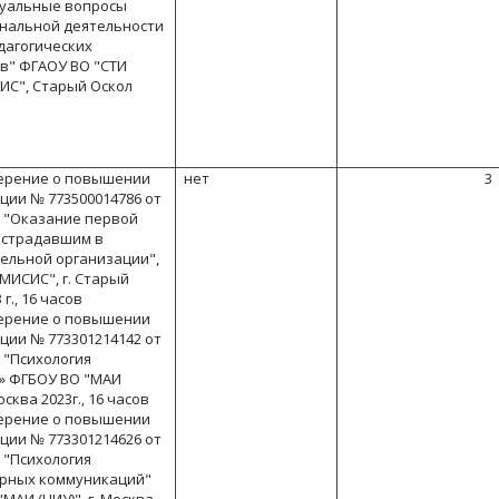
туальные вопросы
нальной деятельности
дагогических
в" ФГАОУ ВО "СТИ
ИС", Старый Оскол
верение о повышении
нет
3
ции № 773500014786 от
г. "Оказание первой
острадавшим в
ельной организации",
МИСИС", г. Старый
 г., 16 часов
верение о повышении
ции № 773301214142 от
. "Психология
» ФГБОУ ВО "МАИ
Москва 2023г., 16 часов
верение о повышении
ции № 773301214626 от
. "Психология
рных коммуникаций"
МАИ (НИУ)", г. Москва