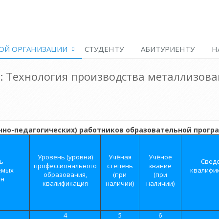
ОЙ ОРГАНИЗАЦИИ
СТУДЕНТУ
АБИТУРИЕНТУ
Н
ь: Технология производства металлизова
чно-педагогических) работников образовательной прог
Уровень (уровни)
Учёная
Учёное
ь
Свед
профессионального
степень
звание
емых
квалифик
образования,
(при
(при
ин
квалификация
наличии)
наличии)
4
5
6