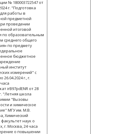
ции № 180003722547 от
2024 г. "Подготовка
 для работы в
ной предметной
при проведении
венной итоговой
и по образовательным
м среднего общего
ия» по предмету
едеральное
венное бюджетное
чреждение
ный институт
еских измерений" с
о 26.04.2024 г., г.
 часа
кат irB97pdENR от 28
г. "Летняя школа
химии "Вызовы
ости и химическое
е" МГУ им. М.В.
а, Химический
 факультет наук о
, г. Москва, 24 часа
верение о повышении