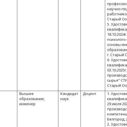
профессио
научно-пе
работнико
Старый Оск
5. Удосто
квалифика
18.10.2024
психолого
основы ин
образован
г. Старый О
6. Удосто
квалифика
03.10.2025г
производс
сырья" СТИ
Старый Оск
Высшее
Кандидат
Доцент
1. Удосто
образование,
наук
квалифика
инженер
29 июля 20
производс
компетенци
Белгород, 2
2. Удосто