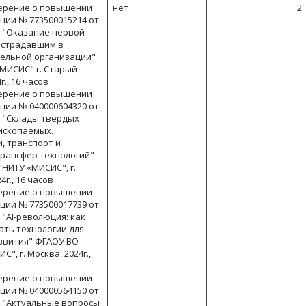
верение о повышении
нет
2
ции № 773500015214 от
г. "Оказание первой
острадавшим в
ельной организации"
"МИСИС" г. Старый
г., 16 часов
верение о повышении
ции № 040000604320 от
г. "Склады твердых
ископаемых.
, транспорт и
Трансфер технологий"
НИТУ «МИСИС", г.
4г., 16 часов
верение о повышении
ции № 773500017739 от
. "AI-революция: как
ать технологии для
азвития" ФГАОУ ВО
", г. Москва, 2024г.,
верение о повышении
ции № 040000564150 от
г. "Актуальные вопросы