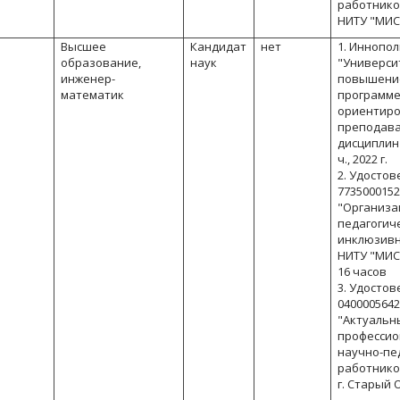
работнико
НИТУ "МИС
Высшее
Кандидат
нет
1. Иннопол
образование,
наук
"Универси
инженер-
повышение
математик
программе
ориентиро
преподава
дисциплин"
ч., 2022 г.
2. Удостов
77350001527
"Организа
педагогич
инклюзивн
НИТУ "МИСИ
16 часов
3. Удостов
04000056422
"Актуальн
профессио
научно-пе
работнико
г. Старый 