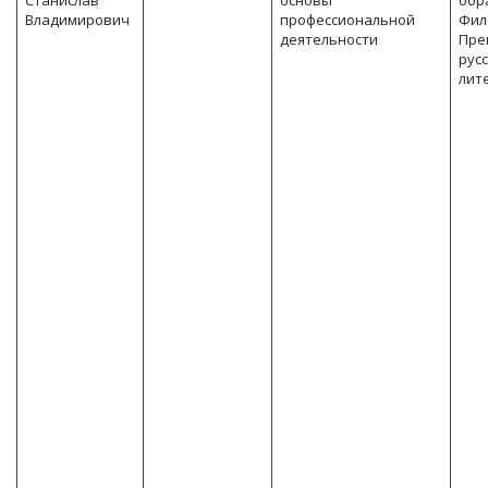
Станислав
основы
обр
Владимирович
профессиональной
Фил
деятельности
Пре
рус
лит