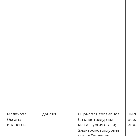
Малахова
доцент
Сырьевая топливная
Выс
Оксана
база металлургии;
обр
Ивановна
Металлургия стали;
инж
Электрометаллургия
стали; Тепловая