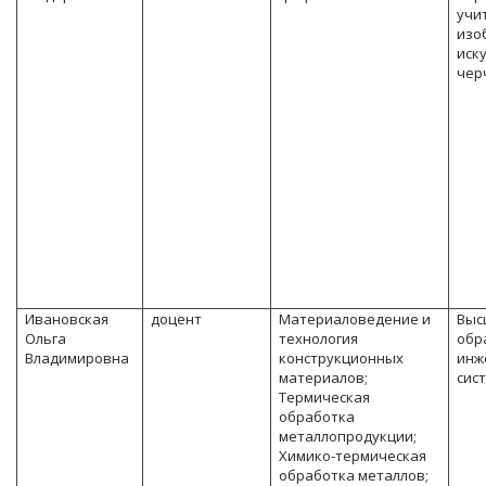
учи
изо
иск
чер
Ивановская
доцент
Материаловедение и
Выс
Ольга
технология
обр
Владимировна
конструкционных
инж
материалов;
сис
Термическая
обработка
металлопродукции;
Химико-термическая
обработка металлов;