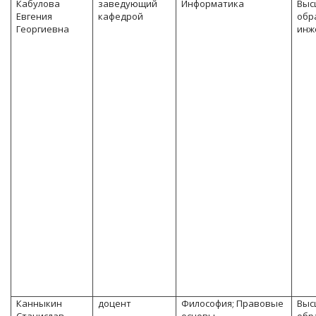
Кабулова
заведующий
Информатика
Выс
Евгения
кафедрой
обр
Георгиевна
инж
Канныкин
доцент
Философия; Правовые
Выс