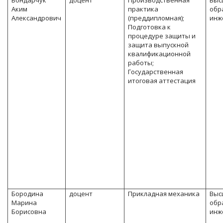
Бондарчук
доцент
Производственная
Выс
Аким
практика
обр
Александрович
(преддипломная);
инж
Подготовка к
процедуре защиты и
защита выпускной
квалификационной
работы;
Государственная
итоговая аттестация
Бородина
доцент
Прикладная механика
Выс
Марина
обр
Борисовна
инж