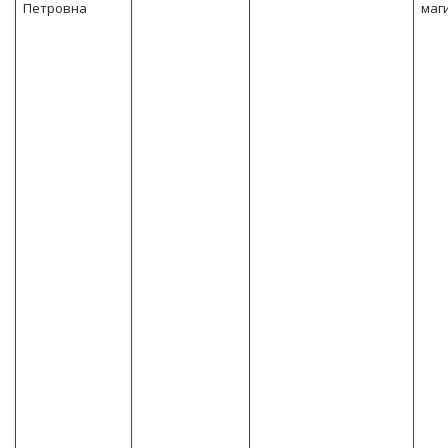
Петровна
маг