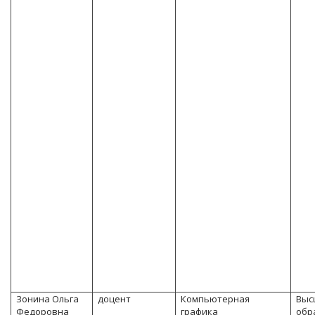
Зонина Ольга
доцент
Компьютерная
Выс
Федоровна
графика
обр