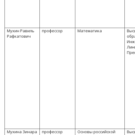
Мухин Равиль
профессор
Математика
Выс
Рафкатович
обр
Инж
Лин
Пре
Мухина Зинара
профессор
Основы российской
Выс