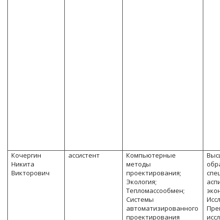
Кочергин
ассистент
Компьютерные
Выс
Никита
методы
обр
Викторович
проектирования;
спе
Экология;
асп
Тепломассообмен;
эко
Системы
Исс
автоматизированного
Пре
проектирования
исс