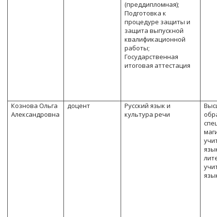
(преддипломная);
Подготовка к
процедуре защиты и
защита выпускной
квалификационной
работы;
Государственная
итоговая аттестация
Кознова Ольга
доцент
Русский язык и
Выс
Александровна
культура речи
обр
спе
маг
учи
язы
лит
учи
язы