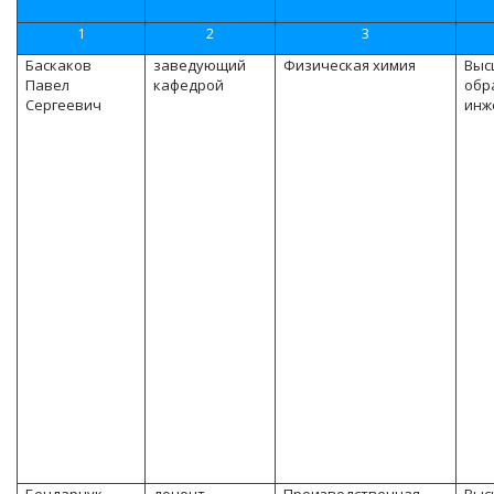
1
2
3
Баскаков
заведующий
Физическая химия
Выс
Павел
кафедрой
обр
Сергеевич
инж