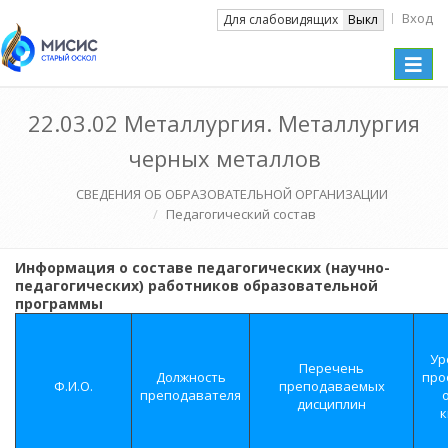
Вход
Вкл
Для слабовидящих
Выкл
Toggle
naviga
22.03.02 Металлургия. Металлургия
черных металлов
СВЕДЕНИЯ ОБ ОБРАЗОВАТЕЛЬНОЙ ОРГАНИЗАЦИИ
Педагогический состав
Информация о составе педагогических (научно-
педагогических) работников образовательной
программы
Ур
Перечень
Должность
про
Ф.И.О.
преподаваемых
преподавателя
дисциплин
к