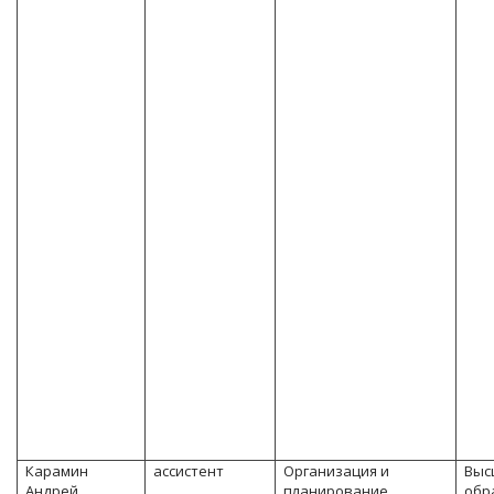
Карамин
ассистент
Организация и
Выс
Андрей
планирование
обр