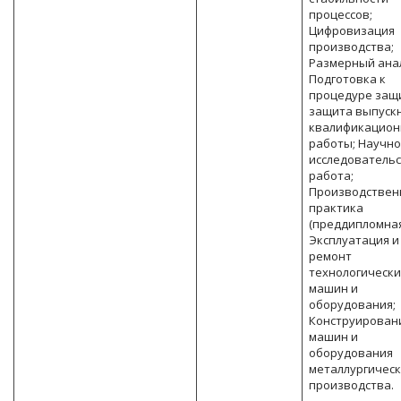
процессов;
Цифровизация
производства;
Размерный ана
Подготовка к
процедуре защ
защита выпуск
квалификацион
работы; Научно
исследователь
работа;
Производствен
практика
(преддипломная
Эксплуатация и
ремонт
технологически
машин и
оборудования;
Конструирован
машин и
оборудования
металлургическ
производства.