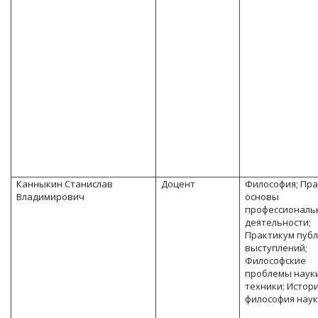
Канныкин Станислав
Доцент
Философия; Пр
Владимирович
основы
профессиональ
деятельности;
Практикум пуб
выступлений;
Философские
проблемы наук
техники; Истори
философия нау