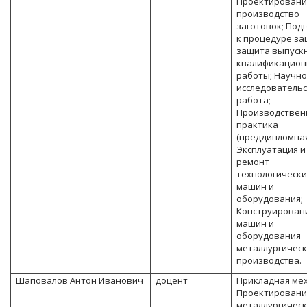
Проектировани
производство
заготовок; Под
к процедуре за
защита выпуск
квалификацион
работы; Научно
исследователь
работа;
Производствен
практика
(преддипломная
Эксплуатация и
ремонт
технологически
машин и
оборудования;
Конструирован
машин и
оборудования
металлургическ
производства.
Шаповалов Антон Иванович
доцент
Прикладная ме
Проектирован
металлургичес