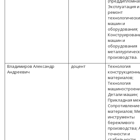
(преддипломная
Эксплуатация и
ремонт
технологически
машин и
оборудования;
Конструирован
машин и
оборудования
металлургическ
производства.
Владимиров Александр
доцент
Технология
Андреевич
конструкционн
материалов;
Технология
машиностроени
Детали машин;
Прикладная ме
Сопротивление
материалов; М
инструменты
бережливого
производства; 
точности и
стабильности