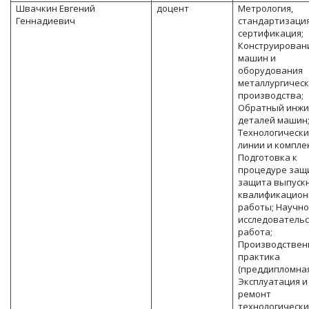
Швачкин Евгений
доцент
Метрология,
Геннадиевич
стандартизация
сертификация;
Конструирован
машин и
оборудования
металлургическ
производства;
Обратный инжи
деталей машин
Технологическ
линии и компле
Подготовка к
процедуре защ
защита выпуск
квалификацион
работы; Научно
исследователь
работа;
Производствен
практика
(преддипломная
Эксплуатация и
ремонт
технологически