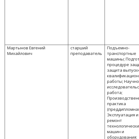
Мартынов Евгений
старший
Подъемно-
Михайлович
преподаватель
транспортные
машины; Подгот
процедуре защ
защита выпуск
квалификацион
работы; Научно
исследователь
работа;
Производствен
практика
(преддипломная
Эксплуатация и
ремонт
технологически
машин и
оборудования;