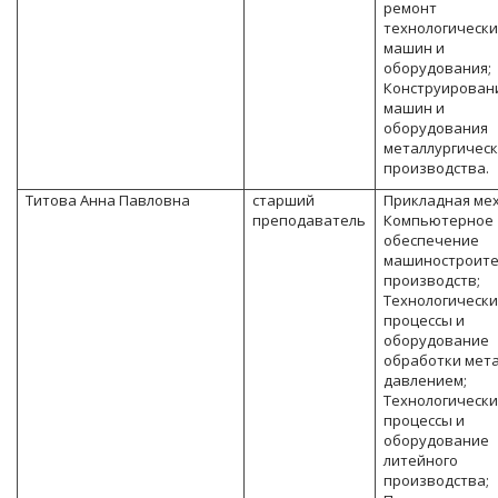
ремонт
технологически
машин и
оборудования;
Конструирован
машин и
оборудования
металлургическ
производства.
Титова Анна Павловна
старший
Прикладная ме
преподаватель
Компьютерное
обеспечение
машиностроит
производств;
Технологическ
процессы и
оборудование
обработки мет
давлением;
Технологическ
процессы и
оборудование
литейного
производства;