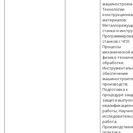
машиностроенн
Технологии
конструкционн
материалов;
Металлорежущ
станки и инстру
Программиров
станков с ЧПУ;
Процессы
механической 
физико-технич
обработки;
Инструменталь
обеспечение
машиностроит
производств;
Подготовка к
процедуре защ
защита выпуск
квалификацион
работы; Научно
исследователь
работа;
Производствен
практика