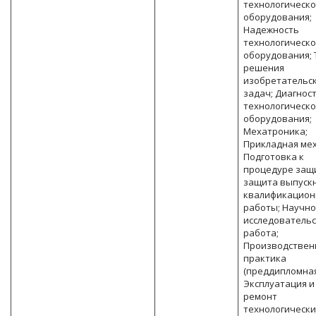
технологическо
оборудования;
Надежность
технологическо
оборудования; 
решения
изобретательс
задач; Диагнос
технологическо
оборудования;
Мехатроника;
Прикладная ме
Подготовка к
процедуре защ
защита выпуск
квалификацион
работы; Научно
исследователь
работа;
Производствен
практика
(преддипломная
Эксплуатация и
ремонт
технологически