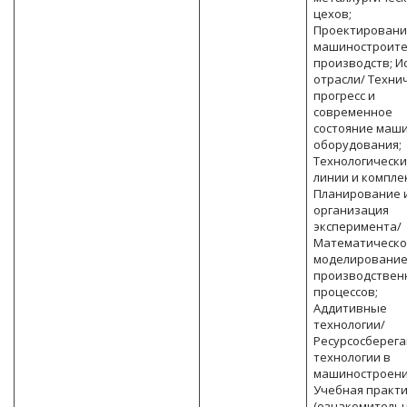
цехов;
Проектирован
машиностроит
производств; И
отрасли/ Техни
прогресс и
современное
состояние маши
оборудования;
Технологическ
линии и компле
Планирование 
организация
эксперимента/
Математическ
моделировани
производствен
процессов;
Аддитивные
технологии/
Ресурсосберег
технологии в
машиностроени
Учебная практ
(ознакомительн