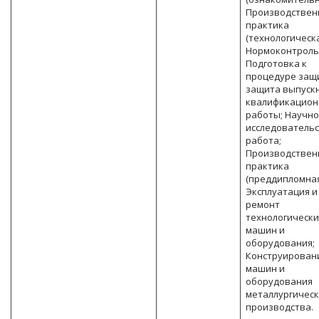
Производствен
практика
(технологическа
Нормоконтроль
Подготовка к
процедуре защ
защита выпуск
квалификацион
работы; Научно
исследователь
работа;
Производствен
практика
(преддипломная
Эксплуатация и
ремонт
технологически
машин и
оборудования;
Конструирован
машин и
оборудования
металлургическ
производства.