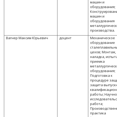
машин и
оборудования;
Конструирован
машин и
оборудования
металлургическ
производства.
Вагнер Максим Юрьевич
доцент
Механическое
оборудование
сталеплавильн
цехов; Монтаж,
наладка, испыт
приемка
металлургическ
оборудования;
Подготовка к
процедуре защ
защита выпуск
квалификацион
работы; Научно
исследователь
работа;
Производствен
практика