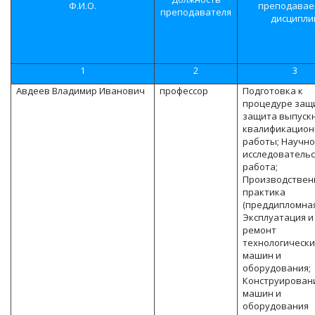
Ф.И.О.
преподава
преподавателя
дисципли
1
2
3
Авдеев Владимир Иванович
профессор
Подготовка к
процедуре защ
защита выпуск
квалификацион
работы; Научно
исследователь
работа;
Производствен
практика
(преддипломная
Эксплуатация и
ремонт
технологически
машин и
оборудования;
Конструирован
машин и
оборудования