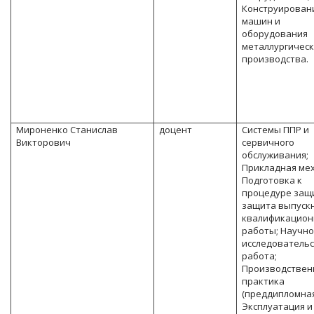
Конструирован
машин и
оборудования
металлургическ
производства.
Мироненко Станислав
доцент
Системы ППР и
Викторович
сервичного
обслуживания;
Прикладная ме
Подготовка к
процедуре защ
защита выпуск
квалификацион
работы; Научно
исследователь
работа;
Производствен
практика
(преддипломная
Эксплуатация и