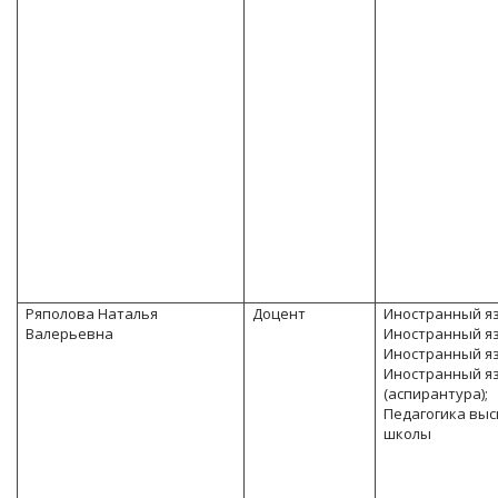
Ряполова Наталья
Доцент
Иностранный я
Валерьевна
Иностранный яз
Иностранный яз
Иностранный я
(аспирантура);
Педагогика вы
школы