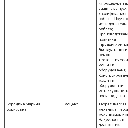
к процедуре за
защита выпуск
квалификацион
работы; Научно
исследователь
работа;
Производствен
практика
(преддипломная
Эксплуатация и
ремонт
технологически
машин и
оборудования;
Конструирован
машин и
оборудования
металлургическ
производства.
Бородина Марина
доцент
Теоретическая
Борисовна
механика; Теор
механизмов и 
Надежность и
диагностика