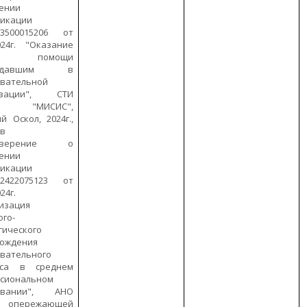
ении
фикации
500015206 от
2024г. "Оказание
вой помощи
радавшим в
вательной
изации", СТИ
У "МИСИС",
й Оскол, 2024г.,
ов
товерение о
ении
фикации
422075123 от
24г.
изация
ого-
гического
вождения
вательного
сса в среднем
ссиональном
овании", АНО
р опережающей