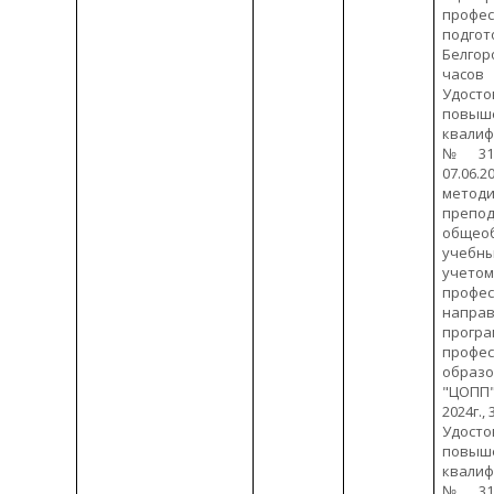
профес
подг
Белгор
часов
Удос
повыш
квали
№312
07.06.2
метод
препо
общео
учебн
учето
профес
направ
прогр
профес
образ
"ЦОПП"
2024г.,
Удос
повыш
квали
№312