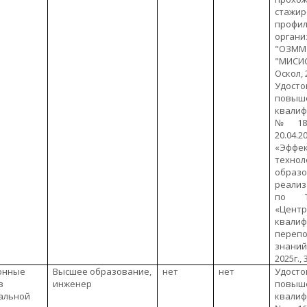
ста
профи
орга
"ОЗМ
"МИСИ
Оскол, 
Удос
повыш
квали
№180
20.04.20
«Эффе
технол
образо
реали
по Т
«Цен
квал
переп
знани
2025г.,
онные
Высшее образование,
нет
нет
Удос
в
инженер
повыш
альной
квали