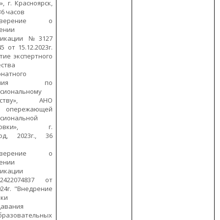
, г. Красноярск,
 36 часов
товерение о
ении
фикации №3127
5 от 15.12.2023г.
тие экспертного
ства
натного
жения по
сиональному
ерству», АНО
р опережающей
сиональной
отовки», г.
од, 2023г., 36
товерение о
ении
фикации
422074837 от
024г. "Внедрение
ики
давания
бразовательных