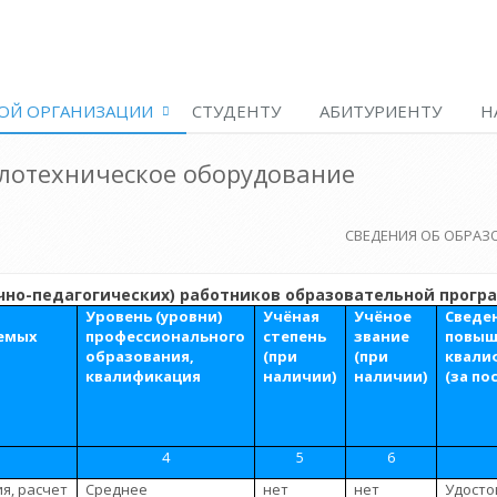
ОЙ ОРГАНИЗАЦИИ
СТУДЕНТУ
АБИТУРИЕНТУ
Н
плотехническое оборудование
СВЕДЕНИЯ ОБ ОБРАЗ
чно-педагогических) работников образовательной прог
Уровень (уровни)
Учёная
Учёное
Сведе
емых
профессионального
степень
звание
повыш
образования,
(при
(при
квали
квалификация
наличии)
наличии)
(за по
4
5
6
я, расчет
Среднее
нет
нет
Удос