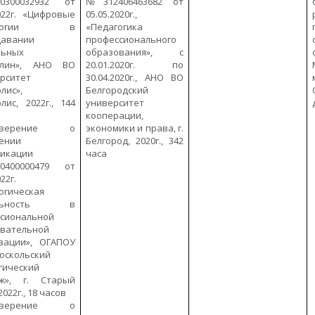
300032932 от
№312406463682 от
2022г. «Цифровые
05.05.2020г.,
нологии в
«Педагогика
давании
профессионального
льных
образования», с
плин», АНО ВО
20.01.2020г. по
рситет
30.04.2020г., АНО ВО
лис»,
Белгородский
лис, 2022г., 144
университет
кооперации,
товерение о
экономики и права, г.
ении
Белгород, 2020г., 342
фикации
часа
400000479 от
22г.
огическая
ельность в
сиональной
вательной
зации», ОГАПОУ
оскольский
гический
дж», г. Старый
2022г., 18 часов
товерение о