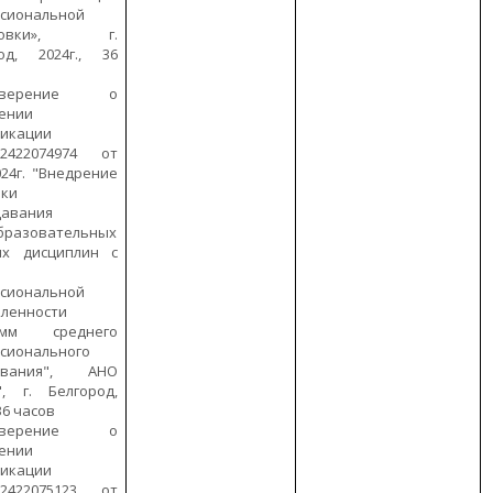
сиональной
отовки», г.
од, 2024г., 36
товерение о
ении
фикации
422074974 от
024г. "Внедрение
ики
давания
бразовательных
ых дисциплин с
м
сиональной
ленности
амм среднего
сионального
ования", АНО
, г. Белгород,
 36 часов
товерение о
ении
фикации
422075123 от