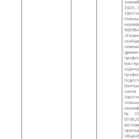
знаний»
2023г.,
Удос
повыш
квали
0007854
«Разви
сообще
чемпио
дви
профес
маст
«Цент
профес
подг
Белгор
часов
Удос
повыш
квали
№312
07.06.2
метод
препо
общео