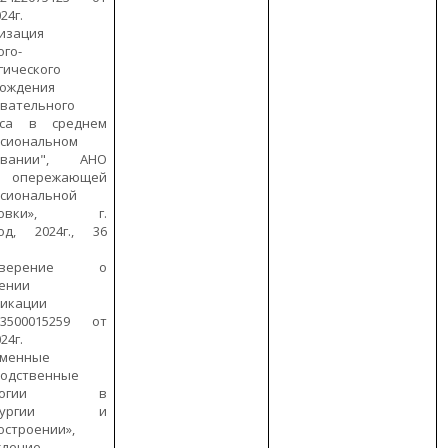
24г.
изация
ого-
гического
вождения
вательного
сса в среднем
ссиональном
овании", АНО
р опережающей
сиональной
отовки», г.
од, 2024г., 36
товерение о
ении
фикации
500015259 от
24г.
еменные
водственные
нологии в
аллургии и
строении»,
ждение