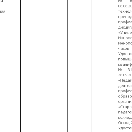
ти
№160
06.06.
ная
тех
препо
профи
дисци
«Униве
Иннопо
Иннопо
часов
Удос
повыш
квали
№310
28.09.20
«Педаг
деят
профес
образо
органи
«Старо
педаго
колле
Оскол, 
Удос