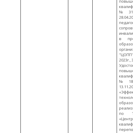
повыш
квали
№312
28.04.2
педаго
сопро
инвали
в про
образ
орган
"ЦОПП"
2023г.,
Удос
повыш
квали
№180
13.11.20
«Эффе
технол
образо
реали
по Т
«Цен
квал
переп