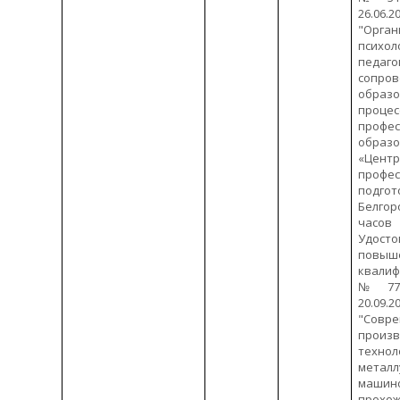
26.06.20
"Орган
психол
педаго
сопро
образо
проце
профе
образ
«Цент
профес
подг
Белгор
часов
Удос
повыш
квали
№773
20.09.20
"Совр
произ
тех
мет
машино
прохо