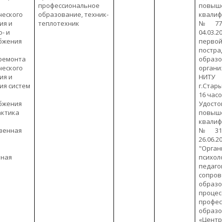
профессиональное
повыш
ческого
образование, техник-
квали
ия и
теплотехник
№773
о- и
04.03.
бжения
пер
пост
 ремонта
образо
ческого
орган
ия и
НИТ
ия систем
г.Стары
16 час
бжения
Удос
актика
повыш
квали
венная
№312
26.06.20
"Орган
мная
психол
педаго
сопро
образо
проце
профе
образ
«Цент