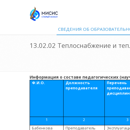
СВЕДЕНИЯ ОБ ОБРАЗОВАТЕЛЬН
13.02.02 Теплоснабжение и те
Информация о составе педагогических (нау
Ф.И.О.
Должность
Перечень
преподавателя
преподава
дисциплин
1
2
3
Бабенкова
Преподаватель
Эксплуатаци