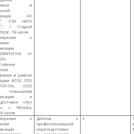
жировки в
льной
низации АО
М", СТИ НИТУ
С", г. Старый
2024г., 16 часов
товерение о
ении
фикации
004155156 от
25г.
ктивные
огии
вания в рамках
зации ФГОС СПО
ОП-50», ООО
тр повышения
ификации и
одготовки «Луч
й», г. Москва,
 36 часов
товерение о
Диплом о
2
ении
профессиональной
фикации
переподготовке