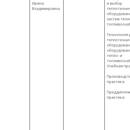
Ирина
и выбор
Владимировна
теплотехни
оборудован
систем тепл
топливосна
Технология
теплотехни
оборудован
оборудован
тепло- и
топливосна
Учебная пр
Производст
практика
Преддипло
практика