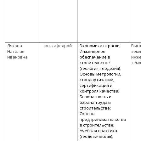
Ляхова
зав. кафедрой
Экономика отрасли;
Выс
Наталия
Инженерное
земл
Ивановна
обеспечение в
инже
строительстве
земл
(геология, геодезия);
Основы метрологии,
стандартизации,
сертификации и
контроля качества;
Безопасность и
охрана труда в
строительстве;
Основы
предпринимательства
в строительстве;
Учебная практика
(геодезическая);