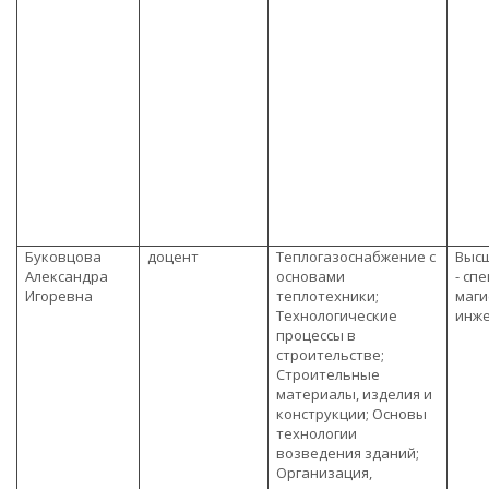
Буковцова
доцент
Теплогазоснабжение с
Выс
Александра
основами
- сп
Игоревна
теплотехники;
маги
Технологические
инж
процессы в
строительстве;
Строительные
материалы, изделия и
конструкции; Основы
технологии
возведения зданий;
Организация,