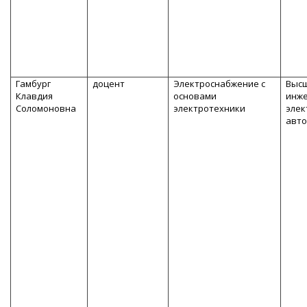
Гамбург
доцент
Электроснабжение с
Высш
Клавдия
основами
инже
Соломоновна
электротехники
элек
авт