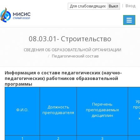
Вход
Вкл
Для слабовидящих
Выкл
Toggle
naviga
08.03.01- Строительство
СВЕДЕНИЯ ОБ ОБРАЗОВАТЕЛЬНОЙ ОРГАНИЗАЦИИ
Педагогический состав
Информация о составе педагогических (научно-
педагогических) работников образовательной
программы
У
Перечень
Должность
пр
Ф.И.О.
преподаваемых
преподавателя
дисциплин
1
2
3