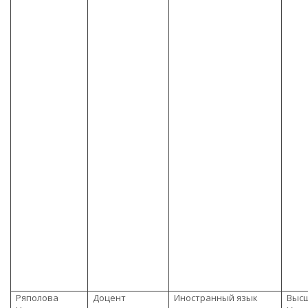
Ряполова
Доцент
Иностранный язык
Высш