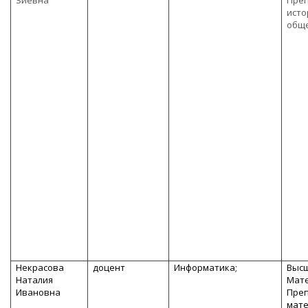
Зиевна
Пре
исто
общ
Некрасова
доцент
Информатика;
Высш
Наталия
Мате
Ивановна
Пре
мате