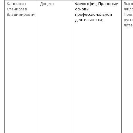
Канныкин
Доцент
Философия; Правовые
Высш
Станислав
основы
Фило
Владимирович
профессиональной
Пре
деятельности;
русс
лит