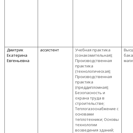
Дмитрик
ассистент
Учебная практика
Высш
Екатерина
(ознакомительная);
бака
Евгеньевна
Производственная
маги
практика
(технологическая);
Производственная
практика
(преддипломная);
Безопасность и
охрана труда в
строительстве;
Теплогазоснабжение с
основами
теплотехники; Основы
технологии
возведения зданий;