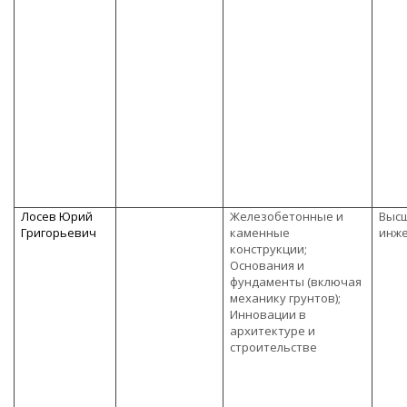
Лосев Юрий
Железобетонные и
Высш
Григорьевич
каменные
инже
конструкции;
Основания и
фундаменты (включая
механику грунтов);
Инновации в
архитектуре и
строительстве