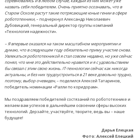
соревновались и в любом случае, каждый из них может уже
назвать себя победителем. Очень приятно осознавать, что в
Старом Осколе растут такие потрясающие юные гении в сфере
робототехники,
– подчеркнул Александр Николаевич
Дубовицкий, генеральный директор группы компаний
«Технология надежности».
– Я впервые оказался на таком масштабном мероприятии и
думаю, что в следующем году обязательно приму участие снова.
Увлекаться робототехникой я стал совсем недавно, но уже сейчас
понял, что мне это действительно нравится и я с удовольствием
бы связал с этим свою жизнь. IT-технологии сейчас как никогда
актуальны, и без них трудоустроиться в 21 веке довольно трудно,
поэтому, выбор очевиден,
– поделился Алексей Татаринов,
победитель номинации «Ралли по коридорам».
Мы поздравляем победителей состязаний по робототехнике и
желаем вам успехов в дальнейшем освоении сферы высоких
технологий. Дерзайте, участвуйте, творите, ведь вы – наше
будущее!
Дарья Елецкая
Фото: Алексей Елецкий