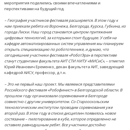
мероприятия поделились своими впечатлениями и
перспективами на будущий год.
– География участников фестиваля расширяется. В этом году к
нам приехали ребята из Воронежа, Белгорода, Курска, Губкина, из
города Лиски. Наш город становится центром притяжения
цифровых технологий, за которыми стоит будущее. У себя на
кафедре автоматизированных систем управления мы планируем
открыть специализацию по робототехнике, и думаю, что
сегодняшние участники фестиваля «РоботЭра» в перспективе
станут студентами факультета АИТ СТИ НИТУ «МИСиС»,
– отметил
Юрий Иванович Еременко, декан факультета АИТ, заведующий
кафедрой АИСУ, профессор, д.т.н.
– Это не первый наш проект. Мы являемся представителями
Российского фестиваля «Робофинист» в Белгородской области. В
прошлом году организовали соревнования в Белгороде
совместно с другим университетом. Со Старооскольским
технологическим институтом проводим соревнования уже
второй раз. В этом году в списке дисциплин появилось новое
состязание – пилотирование в кубе, которое определенно не
оставило равнодушным ребят. Все участники достойно