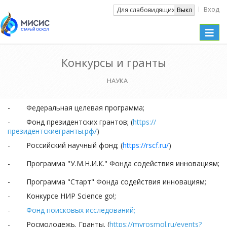
Вход
Вкл
Для слабовидящих
Выкл
Toggle
naviga
Конкурсы и гранты
НАУКА
-
Федеральная целевая программа
;
- Фонд президентских грантов; (
https://
президентскиегранты.рф/
)
- Российский научный фонд; (
https://rscf.ru/
)
- Программа "У.М.Н.И.К." Фонда содействия инновациям;
- Программа "Старт" Фонда содействия инновациям;
- Конкурсе НИР Science go!;
-
Фонд поисковых исследований;
- Росмолодежь. Гранты. (
https://myrosmol.ru/events?