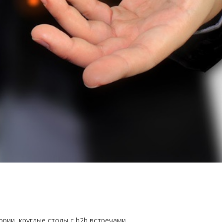
рии, круглые столы с b2b встречами.