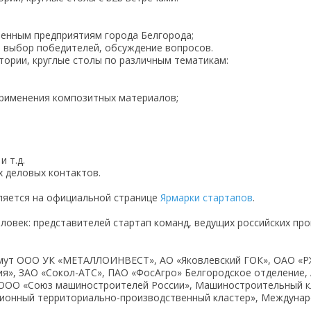
твенным предприятиям города Белгорода;
, выбор победителей, обсуждение вопросов.
тории, круглые столы по различным тематикам:
;
применения композитных материалов;
 т.д.
х деловых контактов.
вляется на официальной странице
Ярмарки стартапов
.
еловек: представителей стартап команд, ведущих российских пр
имут ООО УК «МЕТАЛЛОИНВЕСТ», АО «Яковлевский ГОК», ОАО «
ия», ЗАО «Сокол-АТС», ПАО «ФосАгро» Белгородское отделение
 ООО «Союз машиностроителей России», Машиностроительный кл
ионный территориально-производственный кластер», Междунар