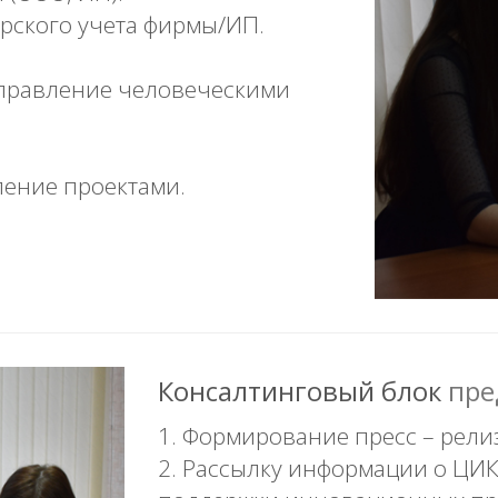
ерского учета фирмы/ИП.
управление человеческими
.
ление проектами.
Консалтинговый блок
пре
1. Формирование пресс – релиз
2. Рассылку информации о ЦИ