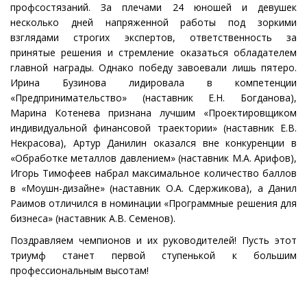
профсостязаний. За плечами 24 юношей и девушек
несколько дней напряженной работы под зоркими
взглядами строгих экспертов, ответственность за
принятые решения и стремление оказаться обладателем
главной награды. Однако победу завоевали лишь пятеро.
Ирина Бузинова лидировала в компетенции
«Предпринимательство» (наставник Е.Н. Богданова),
Марина Котенева признана лучшим «Проектировщиком
индивидуальной финансовой траектории» (наставник Е.В.
Некрасова), Артур Данилин оказался вне конкуренции в
«Обработке металлов давлением» (наставник М.А. Арифов),
Игорь Тимофеев набрал максимальное количество баллов
в «Моушн-дизайне» (наставник О.А. Сдержикова), а Данил
Раимов отличился в номинации «Программные решения для
бизнеса» (наставник А.В. Семенов).
Поздравляем чемпионов и их руководителей! Пусть этот
триумф станет первой ступенькой к большим
профессиональным высотам!