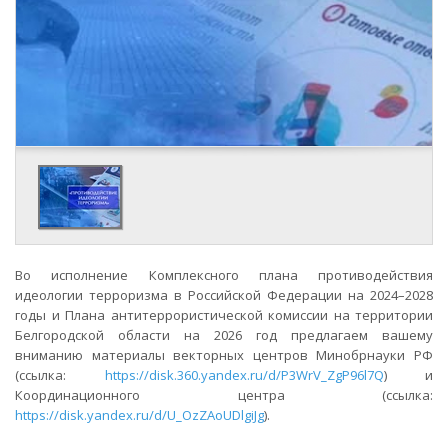
Во исполнение Комплексного плана противодействия
идеологии терроризма в Российской Федерации на 2024–2028
годы и Плана антитеррористической комиссии на территории
Белгородской области на 2026 год предлагаем вашему
вниманию материалы векторных центров Минобрнауки РФ
(ссылка:
https://disk.360.yandex.ru/d/P3WrV_ZgP96l7Q
) и
Координационного центра (ссылка:
https://disk.yandex.ru/d/U_OzZAoUDlgiJg
).