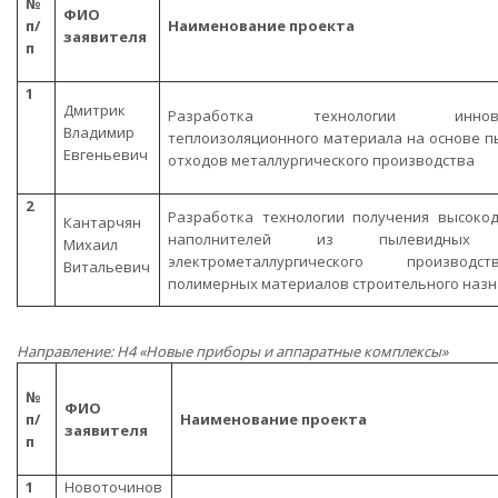
№
ФИО
п/
Наименование проекта
заявителя
п
1
Дмитрик
Разработка технологии инновац
Владимир
теплоизоляционного материала на основе 
Евгеньевич
отходов металлургического производства
2
Разработка технологии получения высоко
Кантарчян
наполнителей из пылевидных 
Михаил
электрометаллургического производ
Витальевич
полимерных материалов строительного наз
Направление: Н4 «Новые приборы и аппаратные комплексы»
№
ФИО
п/
Наименование проекта
заявителя
п
1
Новоточинов