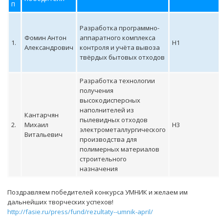
п
Разработка программно-
Фомин Антон
аппаратного комплекса
1.
Н1
Александрович
контроля и учёта вывоза
твёрдых бытовых отходов
Разработка технологии
получения
высокодисперсных
наполнителей из
Кантарчян
пылевидных отходов
2.
Михаил
Н3
электрометаллургического
Витальевич
производства для
полимерных материалов
строительного
назначения
Поздравляем победителей конкурса УМНИК и желаем им
дальнейших творческих успехов!
http://fasie.ru/press/fund/rezultaty--umnik-april/