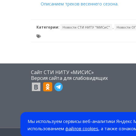
Описанием треков весеннего сезона.
Категории:
,
Новости СТИ НИТУ "МИСиС"
Новости О
Сайт СТИ НИТУ «МИСИС»
​Версия сайта для слабовидящих
Мы используем сервисы веб-аналитики Яндекс М
использованием
файлов cookies
, а также ознако