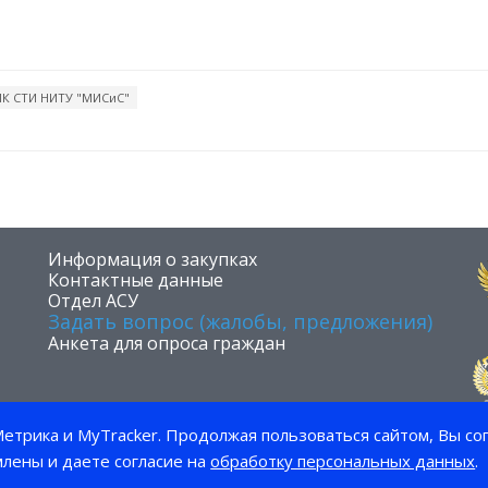
ПК СТИ НИТУ "МИСиС"
​Информация о закупках
Контактные данные
Отдел АСУ
Задать вопрос (жалобы, предложения)
Анкета для опроса граждан
етрика и MyTracker. Продолжая пользоваться сайтом, Вы со
млены и даете согласие на
обработку персональных данных
.