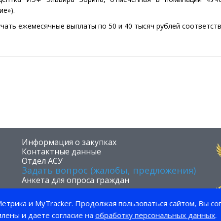
е»).
учать ежемесячные выплаты по 50 и 40 тысяч рублей соответств
​Информация о закупках
Контактные данные
Отдел АСУ
Задать вопрос (жалобы, предложения)
Анкета для опроса граждан
етрика и MyTracker. Продолжая пользоваться сайтом, Вы со
млены и даете согласие на
обработку персональных данных
.