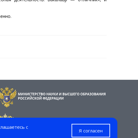
енно.
глашаетесь с
Я согласен