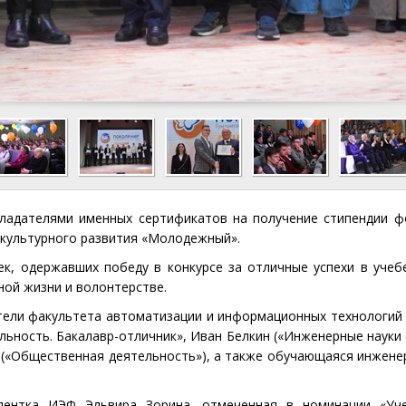
адателями именных сертификатов на получение стипендии фо
 культурного развития «Молодежный».
, одержавших победу в конкурсе за отличные успехи в учебе 
ной жизни и волонтерстве.
тели факультета автоматизации и информационных технологий
ьность. Бакалавр-отличник», Иван Белкин («Инженерные науки 
о («Общественная деятельность»), а также обучающаяся инжен
ентка ИЭФ Эльвира Зорина, отмеченная в номинации «Уче