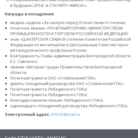
в будущее»,2014г. в СТИ НИТУ «МИСиС».
Награды и поощрения
:
медаль ордена «За заслуги перед Отечеством» II степени;
почетное звание «ПОЧЕТНЫЙ ГОРНЯК» МИНИСТЕРСТВОМ
ПРОМЫШЛЕННОСТИ И ТОРГОВЛИ РОССИЙСКОЙ ФЕДЕРАЦИИ;
знак «ШАХТЕРСКАЯ СЛАВА III степени» Комитетом Российской
Федерации по металлургии и Центральным Советом горно-
металлургического профсоюза России;
Благодарность Главы администрации Белгородской области
Е.С. Савченко;
звание «Ветеран труда» Правительством Белгородской
области;
Почетная грамота ОАО «Стойленский ГОК»;
девять поощрений руководства ОАО «Стойленский ГОК»;
Почетная грамота Лебединского ГОКа;
Почетная грамота Лебединского ГОКа;
Благодарственное письмо Лебединского ГОКа;
одиннадцать поощрений руководства Лебединского ГОКа.
Электронный адрес
:
410135@mail.ru