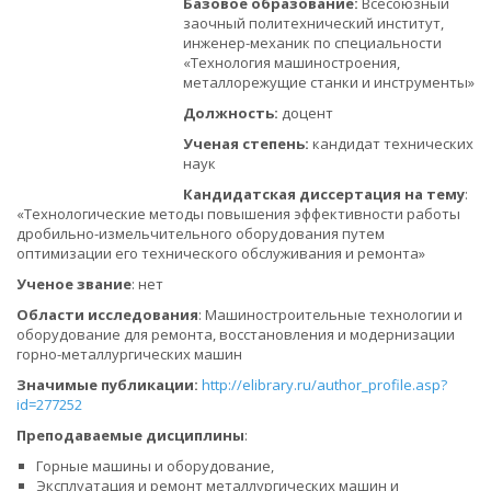
Базовое образование:
Всесоюзный
заочный политехнический институт,
инженер-механик по специальности
«Технология машиностроения,
металлорежущие станки и инструменты»
Должность:
доцент
Ученая степень:
кандидат технических
наук
Кандидатская диссертация на тему
:
«Технологические методы повышения эффективности работы
дробильно-измельчительного оборудования путем
оптимизации его технического обслуживания и ремонта»
Ученое звание
: нет
Области исследования
: Машиностроительные технологии и
оборудование для ремонта, восстановления и модернизации
горно-металлургических машин
Значимые публикации:
http://elibrary.ru/author_profile.asp?
id=277252
Преподаваемые дисциплины
:
Горные машины и оборудование,
Эксплуатация и ремонт металлургических машин и