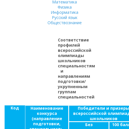
Математика
Физика
Информатика
Русский язык
Обществознание
Соответствие
профилей
всероссийской
олимпиады
школьников
специальностям
и
направлениям
подготовки/
укрупненным
группам
специальностей
Код
Наименование
Победители и призер
конкурса
всероссийской олимпиа
(направление
школьников
подготовки,
Без
100 бал
специальность,