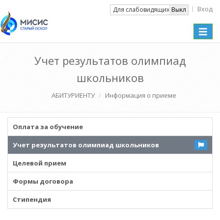
Вход
Вкл
Для слабовидящих
Выкл
Toggle
naviga
Учет результатов олимпиад
школьников
АБИТУРИЕНТУ
Информация о приеме
Оплата за обучение
Учет результатов олимпиад школьников
Целевой прием
Формы договора
Стипендия