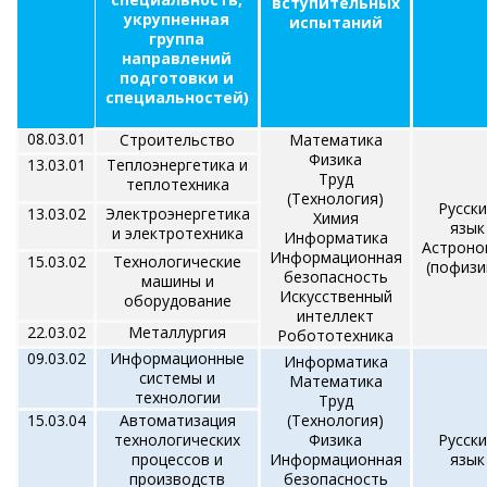
вступительных
укрупненная
испытаний
группа
направлений
подготовки и
специальностей)
08.03.01
Строительство
Математика
Физика
13.03.01
Теплоэнергетика и
Труд
теплотехника
(Технология)
Русск
13.03.02
Электроэнергетика
Химия
язык
и электротехника
Информатика
Астроно
Информационная
15.03.02
Технологические
(пофизи
безопасность
машины и
Искусственный
оборудование
интеллект
22.03.02
Металлургия
Робототехника
09.03.02
Информационные
Информатика
системы и
Математика
технологии
Труд
15.03.04
Автоматизация
(Технология)
технологических
Физика
Русск
процессов и
Информационная
язык
производств
безопасность