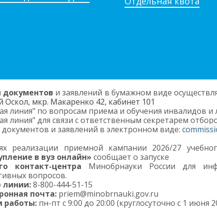
Отдельная квота
 документов
и заявлений в бумажном виде осуществля
 Оскол, мкр. Макаренко 42, кабинет 101
ая линия" по вопросам приема и обучения инвалидов и л
ая линия" для связи с ответственным секретарем отбор
 документов и заявлений в электронном виде:
commissi
ях реализации приемной кампании 2026/27 учебног
упление в вуз онлайн»
сообщает о запуске
ого контакт-центра
Минобрнауки России для ин
тивных вопросов.
 линии:
8-800-444-51-15
ронная почта:
priem@minobrnauki.gov.ru
 работы:
пн-пт с 9:00 до 20:00 (круглосуточно с 1 июня 20