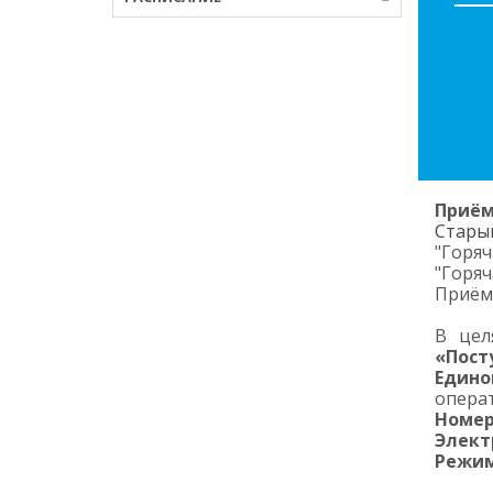
Приём
Старый
"Горяч
"Горяч
Приём
В цел
«Пост
Един
опера
Номер
Элект
Режим