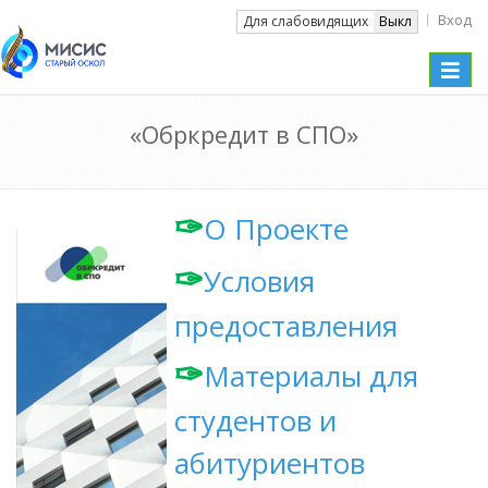
Вход
Вкл
Для слабовидящих
Выкл
Toggle
naviga
«Обркредит в СПО»
✑
О Проекте
✑
Условия
предоставления
✑
Материалы для
студентов и
абитуриентов